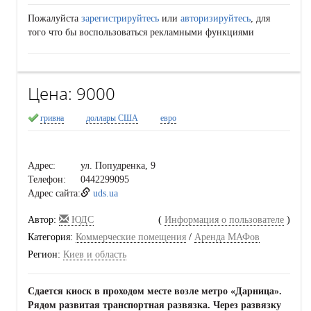
Пожалуйста
зарегистрируйтесь
или
авторизируйтесь
, для
того что бы воспользоваться рекламными функциями
Цена:
9000
гривна
доллары США
евро
Адрес:
ул. Попудренка, 9
Телефон:
0442299095
Адрес сайта:
uds.ua
Автор:
ЮДС
(
Информация о пользователе
)
Категория:
Коммерческие помещения
/
Аренда МАФов
Регион:
Киев и область
Сдается киоск в проходом месте возле метро «Дарница».
Рядом развитая транспортная развязка. Через развязку