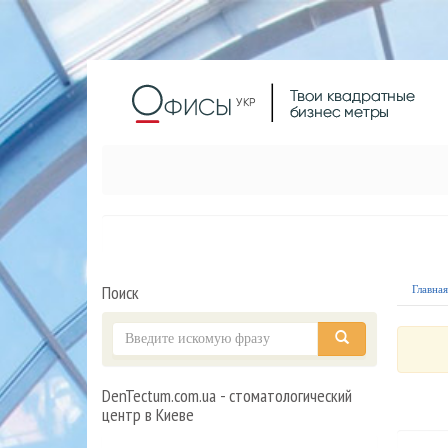
Поиск
Главна
DenTectum.com.ua - стоматологический
центр в Киеве