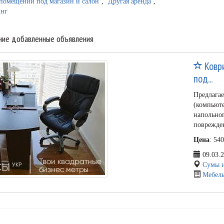
помещений под магазин и салон
,
Другая аренда
,
инг
ние добавленные объявления
Ковр
под...
Предлага
(компьюте
напольног
поврежден
Цена
: 54
09.03.
Сумы и
Мебель