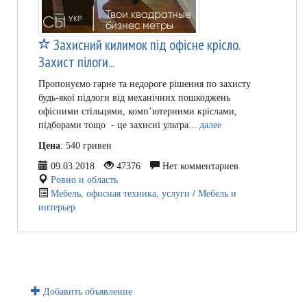
Захисний килимок під офісне крісло.
Захист пілоги...
Пропонуємо гарне та недороге рішення по захисту
будь-якої підлоги від механічних пошкоджень
офісними стільцями, комп’ютерними кріслами,
підборами тощо - це захисні ультра...
далее
Цена
: 540 гривен
09.03.2018
47376
Нет комментариев
Ровно и область
Мебель, офисная техника, услуги
/
Мебель и
интерьер
Добавить объявление