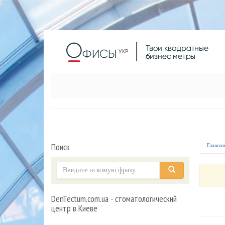
Поиск
Главна
DenTectum.com.ua - стоматологический
центр в Киеве