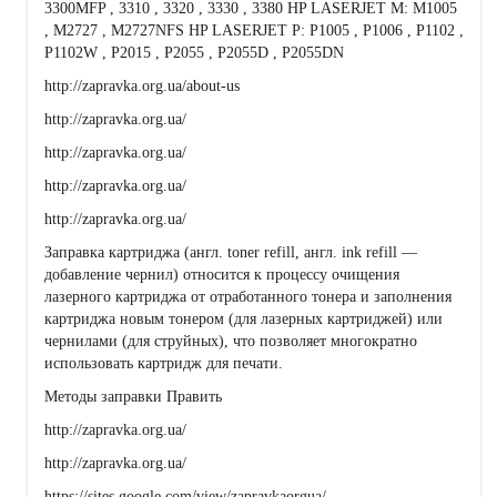
3300MFP , 3310 , 3320 , 3330 , 3380 HP LASERJET M: M1005
, M2727 , M2727NFS HP LASERJET P: P1005 , P1006 , P1102 ,
P1102W , P2015 , P2055 , P2055D , P2055DN
http://zapravka.org.ua/about-us
http://zapravka.org.ua/
http://zapravka.org.ua/
http://zapravka.org.ua/
http://zapravka.org.ua/
Заправка картриджа (англ. toner refill, англ. ink refill —
добавление чернил) относится к процессу очищения
лазерного картриджа от отработанного тонера и заполнения
картриджа новым тонером (для лазерных картриджей) или
чернилами (для струйных), что позволяет многократно
использовать картридж для печати.
Методы заправки Править
http://zapravka.org.ua/
http://zapravka.org.ua/
https://sites.google.com/view/zapravkaorgua/,