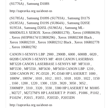
(SU776A) , Samsung D108S
http://zapravka.org.ua/about-us
(SU785A) , Samsung D109S (SU793A) , Samsung D117S
(SU853A) , Samsung D119S (SU864A) , Samsung D205E
SU953A , Samsung D205L (SU965A) , Samsung ML-
6060D6/ELS XEROX: Xerox (006R01278) , Xerox (109R00639)
, Xerox (603P06174/113R00296) , Xerox 106R02308 Black ,
Xerox 106R02310 , Xerox 106R02312 Black , Xerox 106R02778
, Xerox 106R02782
CANON I-SENSYS LBP: 2900 , 2900B , 6000 , 6000B , 6020 ,
6020B CANON I-SENSYS MF: 4018 CANON LASERBAS:
MF3228 CANON LASERBASE I-SENSYS MF: MF3110 ,
MF5530 , MF5550 , MF5630 , MF5650 CANON LBP: 1210 ,
3200 CANON PC: PC-D320 , PC-D340 HP LASERJET: 1000 ,
1000W , 1005W , 1010 , 1012 , 1015 , 1018 , 1020 , 1022 , 1150
, 1160 , 1200 , 1220 , 1300 , 1320 , 3020 , 3050 , 3052 ,
3300MFP , 3310 , 3320 , 3330 , 3380 HP LASERJET M: M1005
, M2727 , M2727NFS HP LASERJET P: P1005 , P1006 , P1102 ,
P1102W , P2015 , P2055 , P2055D , P2055DN
http://zapravka.org.ua/about-us