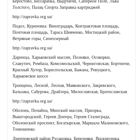
Беростово, Бессарабка, Выдубичи, Саперное Поле, Льва
Толстого, Палац Спорта Заправка картриджей
http://zapravka.org.ua/
Подол, Куреневка: Виноградарь, Контрактовая площадь,
Почтовая площадь, Тараса Шевченко, Мостицкий район,
Ветряные горы, Синеозерный
http://zapravka.org.ua/
Дарница, Харьковский массив, Позняки, Осокорки,
Славутич, Рембаза, Комсомольский, Черниговская, Бортничи,
Красный Хутор, Бориспольская, Бажана, Ревуцкого,
Харьковское шоссе
Троещина, Лесной, Лесная, Маяковского, Закревского,
Бальзака, Сабурова, Драйзера, Милославская, Братиславская.
http://zapravka.org.ua/
Оболонь, Почайна, Минский массив, Приорка,
Вышгородский, Героев Днепра, Героев Сталиграда,
Оболонский проспект, Богатырская, Маршала Малиновского,
Тимошенко.
Днепровский район:Русановка, Березняки, Воскресенка,