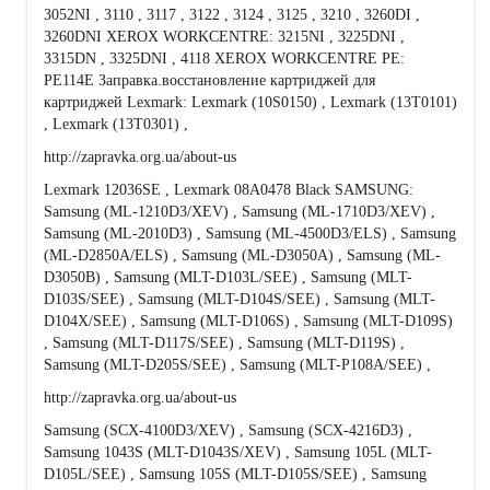
3052NI , 3110 , 3117 , 3122 , 3124 , 3125 , 3210 , 3260DI ,
3260DNI XEROX WORKCENTRE: 3215NI , 3225DNI ,
3315DN , 3325DNI , 4118 XEROX WORKCENTRE PE:
PE114E Заправка.восстановление картриджей для
картриджей Lexmark: Lexmark (10S0150) , Lexmark (13T0101)
, Lexmark (13T0301) ,
http://zapravka.org.ua/about-us
Lexmark 12036SE , Lexmark 08A0478 Black SAMSUNG:
Samsung (ML-1210D3/XEV) , Samsung (ML-1710D3/XEV) ,
Samsung (ML-2010D3) , Samsung (ML-4500D3/ELS) , Samsung
(ML-D2850A/ELS) , Samsung (ML-D3050A) , Samsung (ML-
D3050B) , Samsung (MLT-D103L/SEE) , Samsung (MLT-
D103S/SEE) , Samsung (MLT-D104S/SEE) , Samsung (MLT-
D104X/SEE) , Samsung (MLT-D106S) , Samsung (MLT-D109S)
, Samsung (MLT-D117S/SEE) , Samsung (MLT-D119S) ,
Samsung (MLT-D205S/SEE) , Samsung (MLT-P108A/SEE) ,
http://zapravka.org.ua/about-us
Samsung (SCX-4100D3/XEV) , Samsung (SCX-4216D3) ,
Samsung 1043S (MLT-D1043S/XEV) , Samsung 105L (MLT-
D105L/SEE) , Samsung 105S (MLT-D105S/SEE) , Samsung