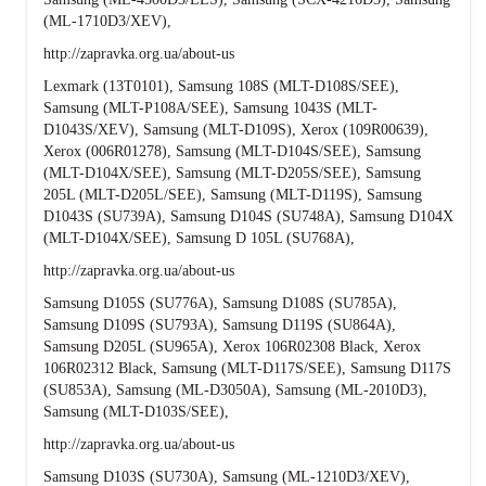
(ML-1710D3/XEV),
http://zapravka.org.ua/about-us
Lexmark (13T0101), Samsung 108S (MLT-D108S/SEE),
Samsung (MLT-P108A/SEE), Samsung 1043S (MLT-
D1043S/XEV), Samsung (MLT-D109S), Xerox (109R00639),
Xerox (006R01278), Samsung (MLT-D104S/SEE), Samsung
(MLT-D104X/SEE), Samsung (MLT-D205S/SEE), Samsung
205L (MLT-D205L/SEE), Samsung (MLT-D119S), Samsung
D1043S (SU739A), Samsung D104S (SU748A), Samsung D104X
(MLT-D104X/SEE), Samsung D 105L (SU768A),
http://zapravka.org.ua/about-us
Samsung D105S (SU776A), Samsung D108S (SU785A),
Samsung D109S (SU793A), Samsung D119S (SU864A),
Samsung D205L (SU965A), Xerox 106R02308 Black, Xerox
106R02312 Black, Samsung (MLT-D117S/SEE), Samsung D117S
(SU853A), Samsung (ML-D3050A), Samsung (ML-2010D3),
Samsung (MLT-D103S/SEE),
http://zapravka.org.ua/about-us
Samsung D103S (SU730A), Samsung (ML-1210D3/XEV),