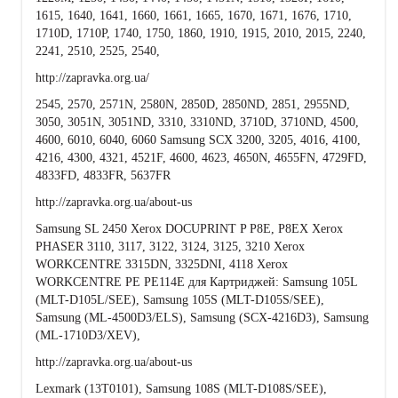
1615, 1640, 1641, 1660, 1661, 1665, 1670, 1671, 1676, 1710,
1710D, 1710P, 1740, 1750, 1860, 1910, 1915, 2010, 2015, 2240,
2241, 2510, 2525, 2540,
http://zapravka.org.ua/
2545, 2570, 2571N, 2580N, 2850D, 2850ND, 2851, 2955ND,
3050, 3051N, 3051ND, 3310, 3310ND, 3710D, 3710ND, 4500,
4600, 6010, 6040, 6060 Samsung SCX 3200, 3205, 4016, 4100,
4216, 4300, 4321, 4521F, 4600, 4623, 4650N, 4655FN, 4729FD,
4833FD, 4833FR, 5637FR
http://zapravka.org.ua/about-us
Samsung SL 2450 Xerox DOCUPRINT P P8E, P8EX Xerox
PHASER 3110, 3117, 3122, 3124, 3125, 3210 Xerox
WORKCENTRE 3315DN, 3325DNI, 4118 Xerox
WORKCENTRE PE PE114E для Картриджей: Samsung 105L
(MLT-D105L/SEE), Samsung 105S (MLT-D105S/SEE),
Samsung (ML-4500D3/ELS), Samsung (SCX-4216D3), Samsung
(ML-1710D3/XEV),
http://zapravka.org.ua/about-us
Lexmark (13T0101), Samsung 108S (MLT-D108S/SEE),