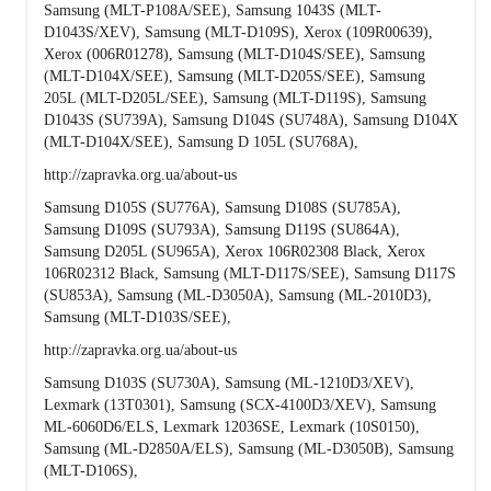
Samsung (MLT-P108A/SEE), Samsung 1043S (MLT-
D1043S/XEV), Samsung (MLT-D109S), Xerox (109R00639),
Xerox (006R01278), Samsung (MLT-D104S/SEE), Samsung
(MLT-D104X/SEE), Samsung (MLT-D205S/SEE), Samsung
205L (MLT-D205L/SEE), Samsung (MLT-D119S), Samsung
D1043S (SU739A), Samsung D104S (SU748A), Samsung D104X
(MLT-D104X/SEE), Samsung D 105L (SU768A),
http://zapravka.org.ua/about-us
Samsung D105S (SU776A), Samsung D108S (SU785A),
Samsung D109S (SU793A), Samsung D119S (SU864A),
Samsung D205L (SU965A), Xerox 106R02308 Black, Xerox
106R02312 Black, Samsung (MLT-D117S/SEE), Samsung D117S
(SU853A), Samsung (ML-D3050A), Samsung (ML-2010D3),
Samsung (MLT-D103S/SEE),
http://zapravka.org.ua/about-us
Samsung D103S (SU730A), Samsung (ML-1210D3/XEV),
Lexmark (13T0301), Samsung (SCX-4100D3/XEV), Samsung
ML-6060D6/ELS, Lexmark 12036SE, Lexmark (10S0150),
Samsung (ML-D2850A/ELS), Samsung (ML-D3050B), Samsung
(MLT-D106S),