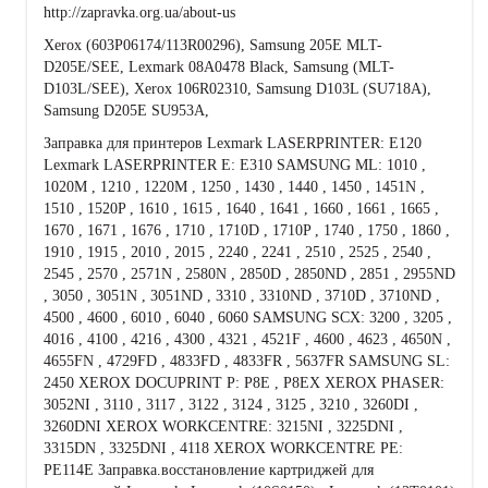
http://zapravka.org.ua/about-us
Xerox (603P06174/113R00296), Samsung 205E MLT-
D205E/SEE, Lexmark 08A0478 Black, Samsung (MLT-
D103L/SEE), Xerox 106R02310, Samsung D103L (SU718A),
Samsung D205E SU953A,
Заправка для принтеров Lexmark LASERPRINTER: E120
Lexmark LASERPRINTER E: E310 SAMSUNG ML: 1010 ,
1020M , 1210 , 1220M , 1250 , 1430 , 1440 , 1450 , 1451N ,
1510 , 1520P , 1610 , 1615 , 1640 , 1641 , 1660 , 1661 , 1665 ,
1670 , 1671 , 1676 , 1710 , 1710D , 1710P , 1740 , 1750 , 1860 ,
1910 , 1915 , 2010 , 2015 , 2240 , 2241 , 2510 , 2525 , 2540 ,
2545 , 2570 , 2571N , 2580N , 2850D , 2850ND , 2851 , 2955ND
, 3050 , 3051N , 3051ND , 3310 , 3310ND , 3710D , 3710ND ,
4500 , 4600 , 6010 , 6040 , 6060 SAMSUNG SCX: 3200 , 3205 ,
4016 , 4100 , 4216 , 4300 , 4321 , 4521F , 4600 , 4623 , 4650N ,
4655FN , 4729FD , 4833FD , 4833FR , 5637FR SAMSUNG SL:
2450 XEROX DOCUPRINT P: P8E , P8EX XEROX PHASER:
3052NI , 3110 , 3117 , 3122 , 3124 , 3125 , 3210 , 3260DI ,
3260DNI XEROX WORKCENTRE: 3215NI , 3225DNI ,
3315DN , 3325DNI , 4118 XEROX WORKCENTRE PE:
PE114E Заправка.восстановление картриджей для