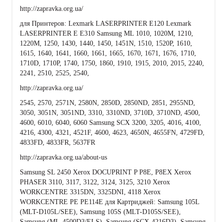
http://zapravka.org.ua/
для Принтеров: Lexmark LASERPRINTER E120 Lexmark
LASERPRINTER E E310 Samsung ML 1010, 1020M, 1210,
1220M, 1250, 1430, 1440, 1450, 1451N, 1510, 1520P, 1610,
1615, 1640, 1641, 1660, 1661, 1665, 1670, 1671, 1676, 1710,
1710D, 1710P, 1740, 1750, 1860, 1910, 1915, 2010, 2015, 2240,
2241, 2510, 2525, 2540,
http://zapravka.org.ua/
2545, 2570, 2571N, 2580N, 2850D, 2850ND, 2851, 2955ND,
3050, 3051N, 3051ND, 3310, 3310ND, 3710D, 3710ND, 4500,
4600, 6010, 6040, 6060 Samsung SCX 3200, 3205, 4016, 4100,
4216, 4300, 4321, 4521F, 4600, 4623, 4650N, 4655FN, 4729FD,
4833FD, 4833FR, 5637FR
http://zapravka.org.ua/about-us
Samsung SL 2450 Xerox DOCUPRINT P P8E, P8EX Xerox
PHASER 3110, 3117, 3122, 3124, 3125, 3210 Xerox
WORKCENTRE 3315DN, 3325DNI, 4118 Xerox
WORKCENTRE PE PE114E для Картриджей: Samsung 105L
(MLT-D105L/SEE), Samsung 105S (MLT-D105S/SEE),
Samsung (ML-4500D3/ELS), Samsung (SCX-4216D3), Samsung