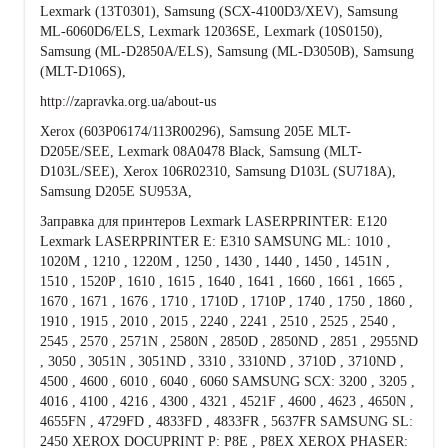
Lexmark (13T0301), Samsung (SCX-4100D3/XEV), Samsung
ML-6060D6/ELS, Lexmark 12036SE, Lexmark (10S0150),
Samsung (ML-D2850A/ELS), Samsung (ML-D3050B), Samsung
(MLT-D106S),
http://zapravka.org.ua/about-us
Xerox (603P06174/113R00296), Samsung 205E MLT-
D205E/SEE, Lexmark 08A0478 Black, Samsung (MLT-
D103L/SEE), Xerox 106R02310, Samsung D103L (SU718A),
Samsung D205E SU953A,
Заправка для принтеров Lexmark LASERPRINTER: E120
Lexmark LASERPRINTER E: E310 SAMSUNG ML: 1010 ,
1020M , 1210 , 1220M , 1250 , 1430 , 1440 , 1450 , 1451N ,
1510 , 1520P , 1610 , 1615 , 1640 , 1641 , 1660 , 1661 , 1665 ,
1670 , 1671 , 1676 , 1710 , 1710D , 1710P , 1740 , 1750 , 1860 ,
1910 , 1915 , 2010 , 2015 , 2240 , 2241 , 2510 , 2525 , 2540 ,
2545 , 2570 , 2571N , 2580N , 2850D , 2850ND , 2851 , 2955ND
, 3050 , 3051N , 3051ND , 3310 , 3310ND , 3710D , 3710ND ,
4500 , 4600 , 6010 , 6040 , 6060 SAMSUNG SCX: 3200 , 3205 ,
4016 , 4100 , 4216 , 4300 , 4321 , 4521F , 4600 , 4623 , 4650N ,
4655FN , 4729FD , 4833FD , 4833FR , 5637FR SAMSUNG SL:
2450 XEROX DOCUPRINT P: P8E , P8EX XEROX PHASER: