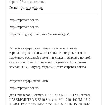
сервис
/
Бытовая техника
Регион:
Киев и область
http://zapravka.org.ua/
http://zapravka.org.ua/
https://sites.google.com/view/zapravkaorgua/,
Заправка картриджей Киев и Киевской области
zapravka.org.ua и Ltd Zauber Ukraine бистро качесвено
надёжно с доставкой в дом или склад и офисов с полной
очисткой и сменой тонера картриджей от 125 гривень
компания ТОВ Заубер-Україна и сайт заправка.орг.юа
Заправка картриджей Киев
http://zapravka.org.ua/
для Принтеров: Lexmark LASERPRINTER E120 Lexmark
LASERPRINTER E E310 Samsung ML 1010, 1020M, 1210,
1220M, 1250, 1430, 1440, 1450, 1451N, 1510, 1520P, 1610,