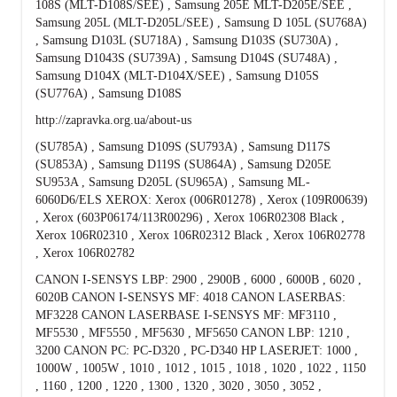
108S (MLT-D108S/SEE) , Samsung 205E MLT-D205E/SEE ,
Samsung 205L (MLT-D205L/SEE) , Samsung D 105L (SU768A)
, Samsung D103L (SU718A) , Samsung D103S (SU730A) ,
Samsung D1043S (SU739A) , Samsung D104S (SU748A) ,
Samsung D104X (MLT-D104X/SEE) , Samsung D105S
(SU776A) , Samsung D108S
http://zapravka.org.ua/about-us
(SU785A) , Samsung D109S (SU793A) , Samsung D117S
(SU853A) , Samsung D119S (SU864A) , Samsung D205E
SU953A , Samsung D205L (SU965A) , Samsung ML-
6060D6/ELS XEROX: Xerox (006R01278) , Xerox (109R00639)
, Xerox (603P06174/113R00296) , Xerox 106R02308 Black ,
Xerox 106R02310 , Xerox 106R02312 Black , Xerox 106R02778
, Xerox 106R02782
CANON I-SENSYS LBP: 2900 , 2900B , 6000 , 6000B , 6020 ,
6020B CANON I-SENSYS MF: 4018 CANON LASERBAS:
MF3228 CANON LASERBASE I-SENSYS MF: MF3110 ,
MF5530 , MF5550 , MF5630 , MF5650 CANON LBP: 1210 ,
3200 CANON PC: PC-D320 , PC-D340 HP LASERJET: 1000 ,
1000W , 1005W , 1010 , 1012 , 1015 , 1018 , 1020 , 1022 , 1150
, 1160 , 1200 , 1220 , 1300 , 1320 , 3020 , 3050 , 3052 ,