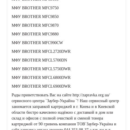
МФУ BROTHER MFC9750
МФУ BROTHER MFC9850
МФУ BROTHER MFC9870
МФУ BROTHER MFC9880
МФУ BROTHER MFC990CW
МФУ BROTHER MFCL2720DWR
МФУ BROTHER MFCL5700DN
МФУ BROTHER MFCL5750DWR
МФУ BROTHER MFCL6800DWR
МФУ BROTHER MFCL6900DWR
Рады приветствовать Вас на сайте http://zapravka.org.ua/
сервисного центра `Заубер-Украйна `! Наш сервисный центр
занимается заправкой картриджей в г. Киева и в Киевской
области бистро качесвено надёжно с доставкой в дом или
склад и офисов с полной очисткой и сменой тонера
картриджей от 90 гривень компания ТОВ`Заубер-Україна и
сайт заправка.орг.юа звоните 044 353-08-37 а так же и в