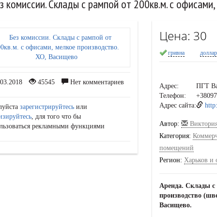
з комиссии. Склады с рампой от 200кв.м. с офисами
Цена:
30
гривна
долла
03.2018
45545
Нет комментариев
Адрес:
ПГТ В
Телефон:
+38097
Адрес сайта:
http
луйста
зарегистрируйтесь
или
изируйтесь
, для того что бы
Автор:
Виктори
льзоваться рекламными функциями
Категория:
Коммер
помещений
Регион:
Харьков и 
Аренда. Склады с 
производство (шве
Васищево.