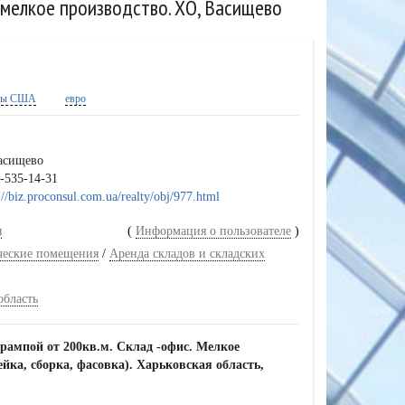
, мелкое производство. ХО, Васищево
ры США
евро
асищево
-535-14-31
://biz.proconsul.com.ua/realty/obj/977.html
я
(
Информация о пользователе
)
ческие помещения
/
Аренда складов и складских
область
рампой от 200кв.м. Склад -офис. Мелкое
йка, сборка, фасовка).
Харьковская область,