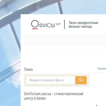
Поиск
Главна
DenTectum.com.ua - стоматологический
центр в Киеве