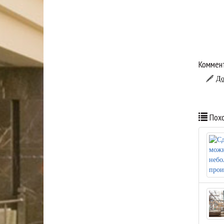
Коммент
До
Похо