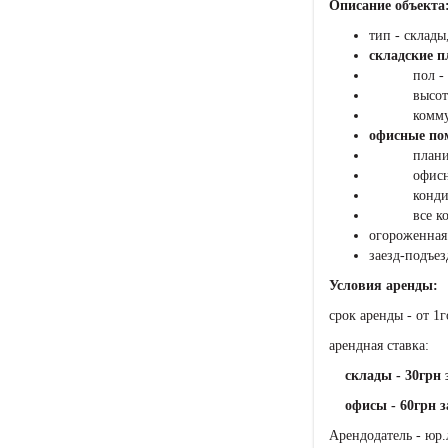
Описание объекта
тип - склад
складские п
пол - бето
высота скл
коммуникац
офисные пом
планировк
офисный
кондици
все коммун
огороженная 
заезд-подъез
Условия аренды:
срок аренды - от 1г
арендная ставка:
склады - 30грн 
офисы - 60грн з
Арендодатель - юр.