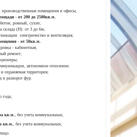
:
ы, производственные помещения и офисы;
лощади - от 200 до 2500кв.м.
н, ровный, сухие;
ада (Н): от 3 до 6м;
ии: электричество и вентиляция;
ещения - от 50кв.м.
а - кабинетная;
 ремонт;
онеры;
икации, автономное отопление.
и охраняемая территория;
д и разворот фур.
о года;
за кв.м.
, без учета коммунальных;
а кв.м.
, без учета коммунальных;
лицо.