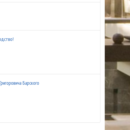
одство!
Григоровича Барского