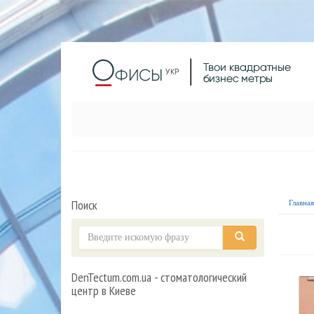
Поиск
Главна
DenTectum.com.ua - стоматологический
центр в Киеве