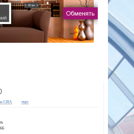
0
ры США
евро
ль
766