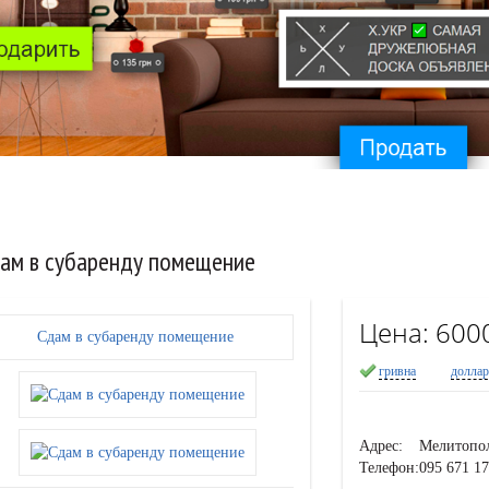
ам в субаренду помещение
Цена:
600
гривна
долла
Адрес:
Мелитопо
Телефон:
095 671 1