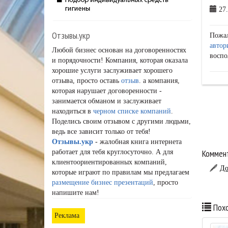
27.
Отзывы.укр
Пожа
автор
Любой бизнес основан на договоренностях
воспо
и порядочности! Компания, которая оказала
хорошие услуги заслуживает хорошего
отзыва, просто оставь
отзыв
. а компания,
которая нарушает договоренности -
занимается обманом и заслуживает
находиться в
черном списке компаний
.
Поделись своим отзывом с другими людьми,
ведь все зависит только от тебя!
Отзывы.укр
- жалобная книга интернета
Коммент
работает для тебя круглосуточно. А для
клиентоориентированных компаний,
До
которые играют по правилам мы предлагаем
размещение бизнес презентаций
, просто
напишите нам!
Похо
Реклама