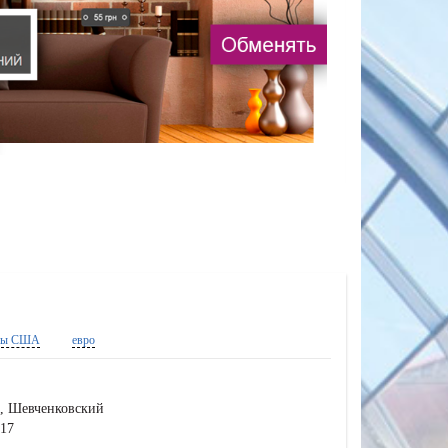
ры США
евро
, Шевченковский
417