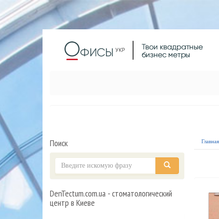
Поиск
Главна
DenTectum.com.ua - стоматологический
центр в Киеве