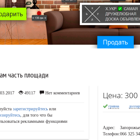
ам часть площади
Цена:
300
03.2017
49117
Нет комментариев
гривна
долла
луйста
зарегистрируйтесь
или
изируйтесь
, для того что бы
льзоваться рекламными функциями
Адрес:
Запорожье
Телефон:
066 325 3