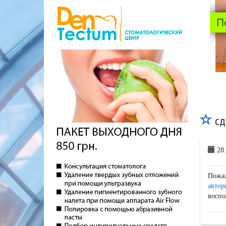
сд
28.
Пожа
автор
воспо