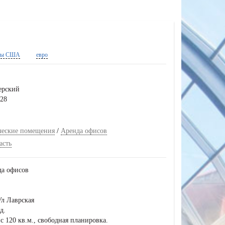
ры США
евро
ерский
928
ческие помещения
/
Аренда офисов
асть
да офисов
Ул Лаврская
д.
ис 120 кв.м., свободная планировка.