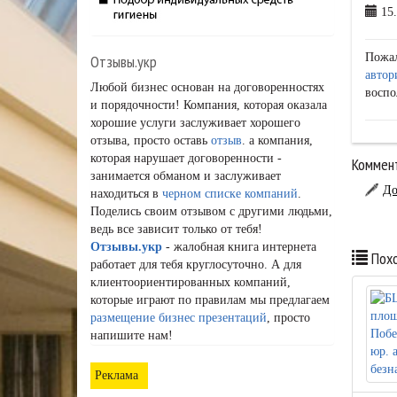
15.
Пожа
Отзывы.укр
автор
Любой бизнес основан на договоренностях
воспо
и порядочности! Компания, которая оказала
хорошие услуги заслуживает хорошего
отзыва, просто оставь
отзыв
. а компания,
которая нарушает договоренности -
Коммент
занимается обманом и заслуживает
До
находиться в
черном списке компаний
.
Поделись своим отзывом с другими людьми,
ведь все зависит только от тебя!
Отзывы.укр
- жалобная книга интернета
Похо
работает для тебя круглосуточно. А для
клиентоориентированных компаний,
которые играют по правилам мы предлагаем
размещение бизнес презентаций
, просто
напишите нам!
Реклама