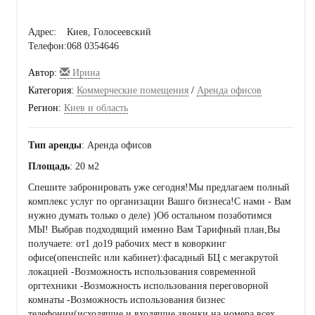
Адрес:
Киев, Голосеевский
Телефон:
068 0354646
Автор:
Ирина
Категория:
Коммерческие помещения
/
Аренда офисов
Регион:
Киев и область
Тип аренды
: Аренда офисов
Площадь
: 20 м2
Спешите забронировать уже сегодня!Мы предлагаем полный
комплекс услуг по организации Вашго бизнеса!С нами - Вам
нужно думать только о деле) )Об остальном позаботимся
МЫ! Выбрав подходящий именно Вам Тарифный план,Вы
получаете: от1 до19 рабочих мест в коворкинг
офисе(опенспейс или кабинет):фасадный БЦ с мегакрутой
локацией -Возможность использования современной
оргтехники -Возможность использования переговорной
комнаты -Возможность использования бизнес
телефонии(исходящие и входящие звонки на номера всех