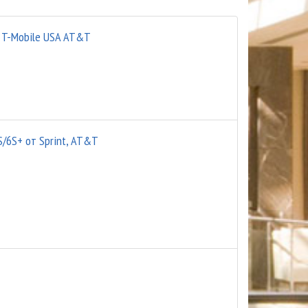
/5 T-Mobile USA AT&T
S/6S+ от Sprint, AT&T