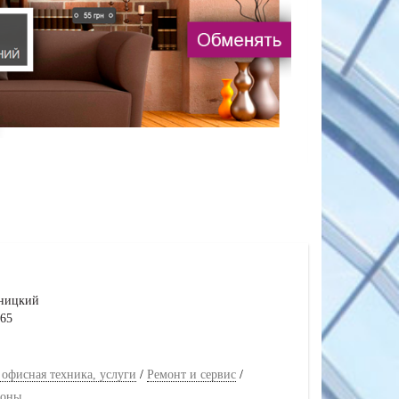
рницкий
965
 офисная техника, услуги
/
Ремонт и сервис
/
фоны