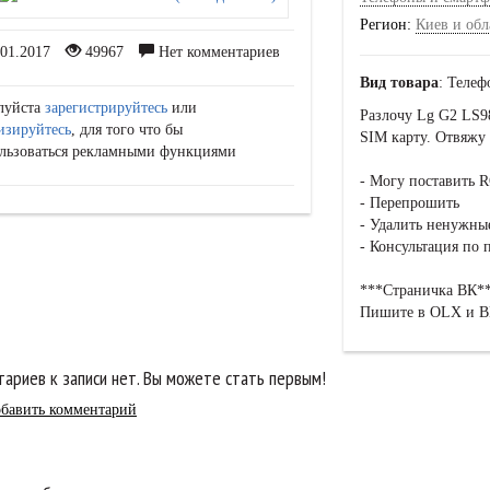
Регион:
Киев и обл
01.2017
49967
Нет комментариев
Вид товара
: Теле
луйста
зарегистрируйтесь
или
Разлочу Lg G2 LS98
изируйтесь
, для того что бы
SIM карту. Отвяжу 
льзоваться рекламными функциями
- Могу поставить 
- Перепрошить
- Удалить ненужны
- Консультация по
***Страничка ВК***
Пишите в OLX и ВК
ариев к записи нет. Вы можете стать первым!
бавить комментарий