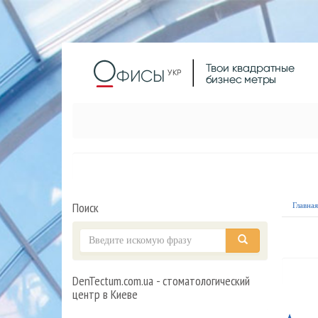
Поиск
Главна
DenTectum.com.ua - стоматологический
центр в Киеве