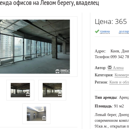
енда офисов на Левом берегу, владелец
Цена:
365
гривна
долла
Адрес:
Киев, Дне
Телефон:
099 342 78
Автор:
Алена
Категория:
Коммер
Регион:
Киев и обл
Тип аренды
: Арен
Площадь
: 91 м2
Левый берег, Днеп
современном компл
91кв.м., открытая 