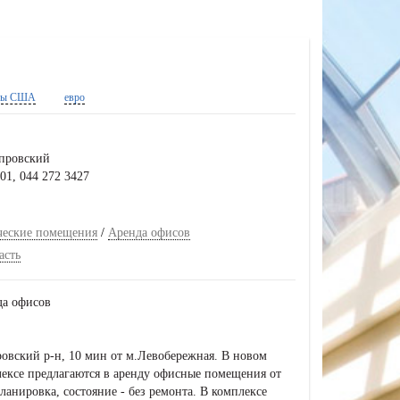
ры США
евро
провский
01, 044 272 3427
ческие помещения
/
Аренда офисов
асть
да офисов
ровский р-н, 10 мин от м.Левобережная. В новом
ексе предлагаются в аренду офисные помещения от
планировка, состояние - без ремонта. В комплексе