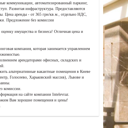
ные коммуникации, автоматизированный паркинг,
туп. Развитая инфраструктура. Предоставляются
. Цена аренды - от 365 грн/кв.м., отдельно НДС,
ежи. Предложение без комиссии
 оценку имущества и бизнеса! Отличная цена и
лтинговая компания, которая занимается управлением
вижимостью.
олнением арендаторами офисных, складских и
ий.
жить альтернативные вакантные помещения в Киеве
ентр, Голосеево, Харьковский массив), Львове и
раины.
ез комиссии.
ормация на сайте компании Intelevraz.
ожим Вам хорошие помещения и цены!
z