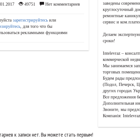
заведены современ
01.2017
49751
Нет комментариев
круглосуточный дос
ремонтные каникулы
луйста
зарегистрируйтесь
или
сервис и ком.плат
изируйтесь
, для того что бы
льзоваться рекламными функциями
Делаем экспертную
сроки!
Intelevraz – конса
коммерческой нед
Мы занимаемся зап
торговых помещен
Будем рады предло
(Подол, Печерск, Ц
других городах Ук
Все предложения б
Дополнительная инф
Звоните, мы предл
Компанія: Intelevra
ариев к записи нет. Вы можете стать первым!