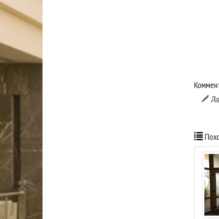
Коммент
До
Похо