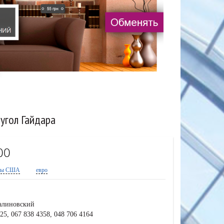
угол Гайдара
00
ры США
евро
алиновский
25, 067 838 4358, 048 706 4164