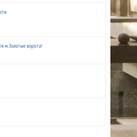
сти
ти м.Золотые ворота!