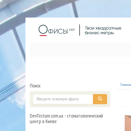
Поиск
Главна
DenTectum.com.ua - стоматологический
центр в Киеве