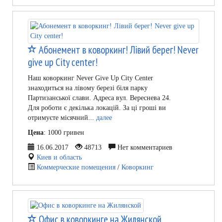
Абонемент в коворкинг! Лівий берег! Never
give up City center!
Наш коворкинг Never Give Up City Center
знаходиться на лівому березі біля парку
Партизанської слави. Адреса вул. Вереснева 24.
Для роботи є декілька локацій. За ці гроші ви
отримуєте місячний...
далее
Цена
: 1000 гривен
16.06.2017
48713
Нет комментариев
Киев и область
Коммерческие помещения
/
Коворкинг
Офис в коворкинге на Жилянской