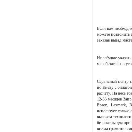
Если вам необходи
можете позвонить п
заказав выезд маст
Не забудьте указат
мы обязательно уто
Сервисный центр т
по Киеву с оплато
расчету. На весь т
12-36 месяцев Запр
Epson, Lexmark, Br
использует только 
высоком технологи
безопасны для прин
всегда грамотно с