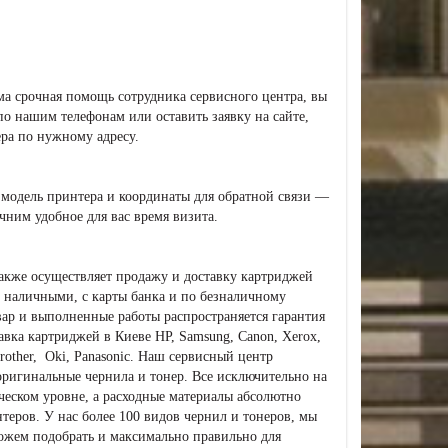
ма срочная помощь сотрудника сервисного центра, вы
о нашим телефонам или оставить заявку на сайте,
ера по нужному адресу.
ь модель принтера и координаты для обратной связи —
чним удобное для вас время визита.
акже осуществляет продажу и доставку картриджей
й наличными, с карты банка и по безналичному
овар и выполненные работы распространяется гарантия
авка картриджей в Киеве HP, Samsung, Canon, Xerox,
other, Oki, Panasonic. Наш сервисный центр
оригинальные чернила и тонер. Все исключительно на
ческом уровне, а расходные материалы абсолютно
теров. У нас более 100 видов чернил и тонеров, мы
можем подобрать и максимально правильно для