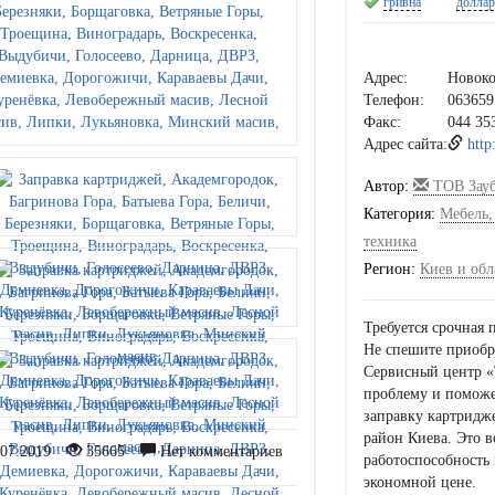
гривна
долла
Адрес:
Новоко
Телефон:
063659
Факс:
044 35
Адрес сайта:
http
Автор:
ТОВ Зауб
Категория:
Мебель,
техника
Регион:
Киев и обл
Требуется срочная 
Не спешите приобр
Сервисный центр 
проблему и поможе
заправку картридже
район Киева. Это в
07.2019
35665
Нет комментариев
работоспособность 
экономной цене.