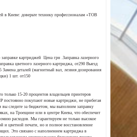
ей в Киеве: доверьте технику профессионалам «ТОВ
 заправке картриджей Цена грн .Заправка лазерного
аправка цветного лазерного картриджа, от290 Выезд
5 Замена деталей (магнитный вал, лезвия дозирования
дки) 1 шт. от150
то только 15-20 процентов владельцев принтеров
HP постоянно покупают новые картриджи, не прибегая
ли вы следите за бюджетом, мы выполним заправку
ках, на Троещине или в центре Киева, что обеспечит
номию расходов. Мы гарантируем не только высокое
ой и цветной печати, но и полное восстановление
ющих. Это связано с наполнением картриджа в