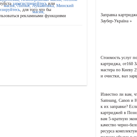
луйста
зарегистрируйтесь
или
изируйтесь
, для того что бы
Заправка картридж
льзоваться рекламными функциями
Заубер-Україна »
Стоимость услуг по
картриджа, от160 З
мастера по Киеву 2
и очистки, вал заря
Известно ли вам, ч
Samsung, Canon и 
к их заправке? Ес
картриджей в Позня
вам 5-кратную эко
качество черно-бел
ресурса комплекту