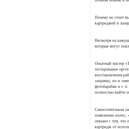
полном объеме и и
Почему не стоит в
картриджей и лазе
Несмотря на кажущ
которые могут повл
Опытный мастер «Т
тестирование оргте
восстановления раб
заправку, но и зам
фотобарабан и т. п
полностью выйти из
Самостоятельная з
появлению полос, «
связано с тем, что
картридж от исполь