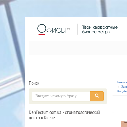
Поиск
Главна
Зап
Выдуби
DenTectum.com.ua - стоматологический
центр в Киеве