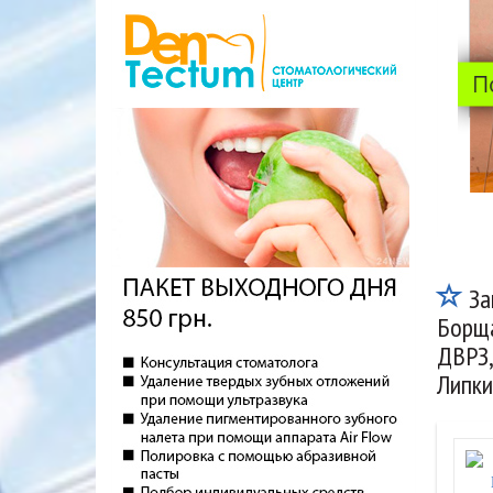
За
Борща
ДВРЗ,
Липки