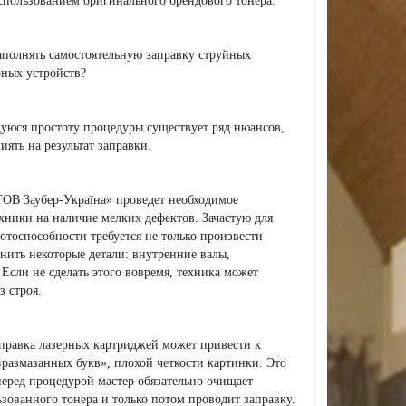
спользованием оригинального брендового тонера.
ыполнять самостоятельную заправку струйных
рных устройств?
уюся простоту процедуры существует ряд нюансов,
иять на результат заправки.
ОВ Заубер-Україна» проведет необходимое
хники на наличие мелких дефектов. Зачастую для
отоспособности требуется не только произвести
енить некоторые детали: внутренние валы,
. Если не сделать этого вовремя, техника может
 строя.
аправка лазерных картриджей может привести к
размазанных букв», плохой четкости картинки. Это
 перед процедурой мастер обязательно очищает
зованного тонера и только потом проводит заправку.