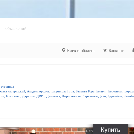
объявлений
Киев и область
Блокнот
я страница
равка картриджей, Академгородок, Багринова Гора, Батыева Гора, Беличи, Березняки, Борщ
чи, Голосеево, Дарница, ДВРЗ, Демиевка, Дорогожичи, Караваевы Дачи, Куренёвка, Левобе