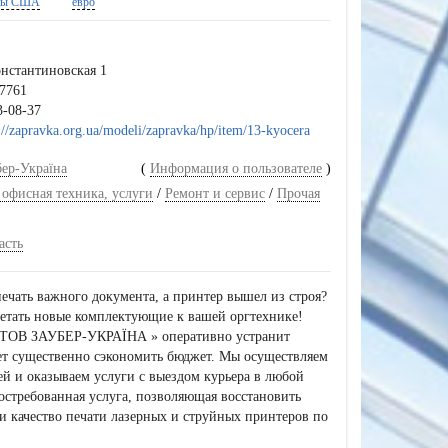
ры США
евро
нстантиновская 1
7761
3-08-37
://zapravka.org.ua/modeli/zapravka/hp/item/13-kyocera
ер-Україна
(
Информация о пользователе
)
 офисная техника, услуги
/
Ремонт и сервис
/
Прочая
асть
печать важного документа, а принтер вышел из строя?
етать новые комплектующие к вашей оргтехнике!
«ТОВ ЗАУБЕР-УКРАЇНА » оперативно устранит
т существенно сэкономить бюджет. Мы осуществляем
й и оказываем услуги с выездом курьера в любой
остребованная услуга, позволяющая восстановить
и качество печати лазерных и струйных принтеров по