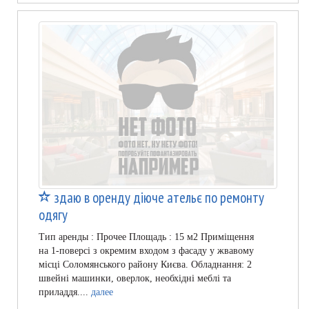
здаю в оренду діюче ательє по ремонту
одягу
Тип аренды : Прочее Площадь : 15 м2 Приміщення
на 1-поверсі з окремим входом з фасаду у жвавому
місці Соломянського району Києва. Обладнання: 2
швейні машинки, оверлок, необхідні меблі та
приладдя....
далее