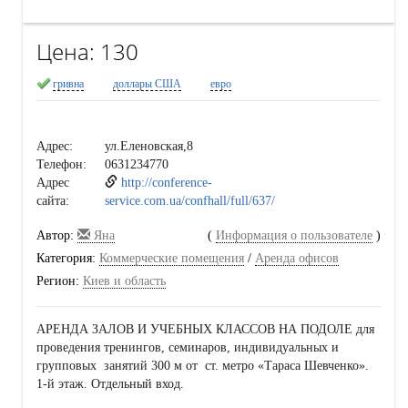
Цена:
130
гривна
доллары США
евро
Адрес:
ул.Еленовская,8
Телефон:
0631234770
Адрес
http://conference-
сайта:
service.com.ua/confhall/full/637/
Автор:
Яна
(
Информация о пользователе
)
Категория:
Коммерческие помещения
/
Аренда офисов
Регион:
Киев и область
АРЕНДА ЗАЛОВ И УЧЕБНЫХ КЛАССОВ НА ПОДОЛЕ для
проведения тренингов, семинаров, индивидуальных и
групповых занятий 300 м от ст. метро «Тараса Шевченко».
1-й этаж. Отдельный вход.