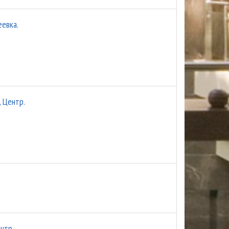
еевка.
, Центр.
ентр