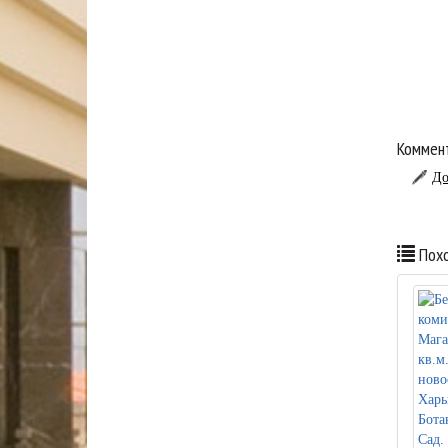
Коммент
До
Похо