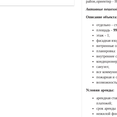
район,ориентир - H
Активные пешеход
Описание объекта
отдельно - с
площадь -
99
этаж - 1;
фасадная вхо
витринные о
планировка:
внутреннее с
кондиционер
санузел;
все коммуни
пожарная и 
возможность
Условия аренды:
арендная ста
платежей;
срок аренды -
нежилой фон