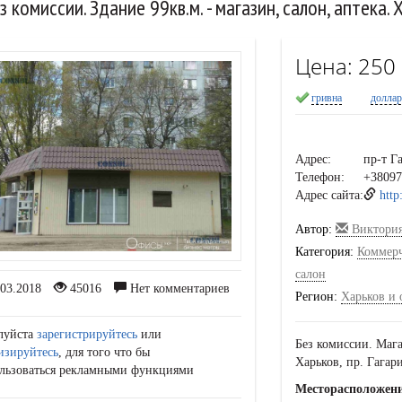
 комиссии. Здание 99кв.м. - магазин, салон, аптека. Х
Цена:
250
гривна
долла
Адрес:
пр-т Г
Телефон:
+38097
Адрес сайта:
http
Автор:
Виктори
Категория:
Коммер
салон
03.2018
45016
Нет комментариев
Регион:
Харьков и 
луйста
зарегистрируйтесь
или
Без комиссии. Мага
изируйтесь
, для того что бы
Харьков, пр. Гагар
льзоваться рекламными функциями
Месторасположени