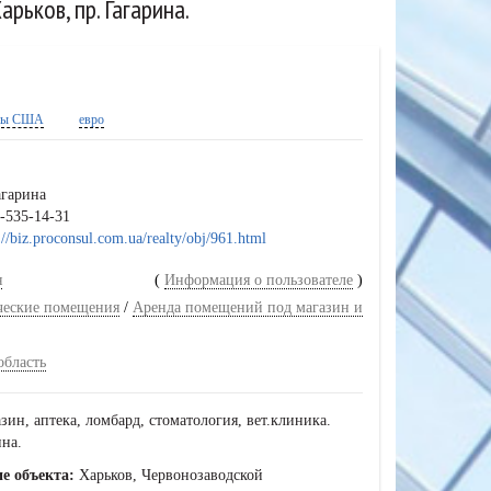
арьков, пр. Гагарина.
ры США
евро
агарина
-535-14-31
://biz.proconsul.com.ua/realty/obj/961.html
я
(
Информация о пользователе
)
ческие помещения
/
Аренда помещений под магазин и
область
зин, аптека, ломбард, стоматология, вет.клиника.
ина.
е объекта:
Харьков, Червонозаводской