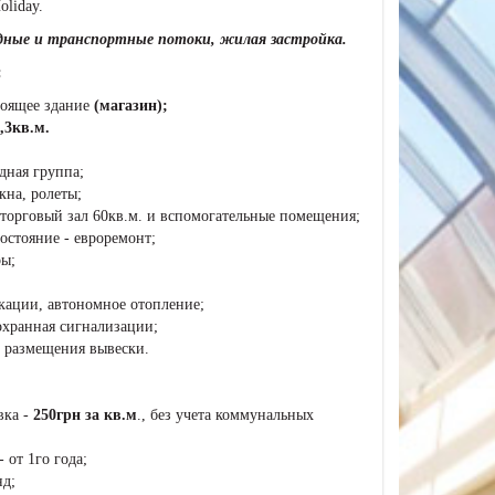
oliday.
ные и транспортные потоки, жилая застройка.
:
тоящее здание
(магазин);
,3кв.м.
дная группа;
кна, ролеты;
 торговый зал 60кв.м. и вспомогательные помещения;
остояние - евроремонт;
ы;
кации, автономное отопление;
охранная сигнализации;
 размещения вывески.
вка -
250грн за кв.м
., без учета коммунальных
 от 1го года;
д;