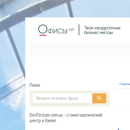
Поиск
Главна
DenTectum.com.ua - стоматологический
центр в Киеве