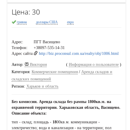
Цена:
30
гривна
доллары США
евро
Адрес:
ПГТ Васищево
Телефон:
+38097-535-14-31
Адрес сайта:
http://biz.proconsul.com.ua/realty/obj/1006.html
Автор:
Виктория
(
Информация о пользователе
)
Категория:
Коммерческие помещения
/
Аренда складов и
складских помещений
Регион:
Харьков и область
Без комиссии. Аренда склада без рампы 1800кв.м. на
охраняемой территории.
Харьковская область, Васищево.
Описание объекта:
тип - склад; площадь -
18
00кв.м. коммуникации -
электричество; вода и канализация - на территории; пол