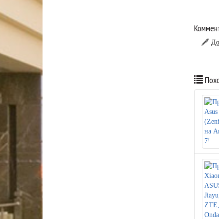
Коммент
До
Похо