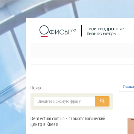
Поиск
Главна
DenTectum.com.ua - стоматологический
центр в Киеве