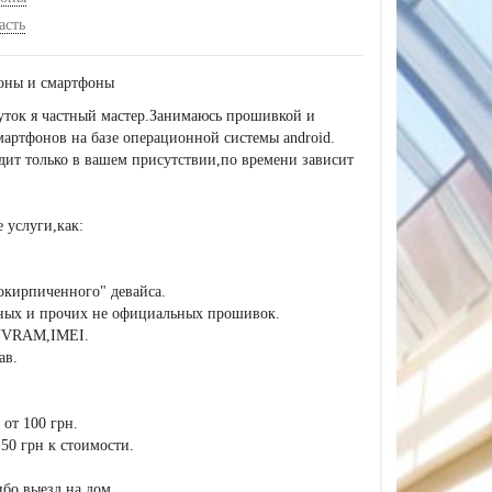
асть
фоны и смартфоны
уток я частный мастер.Занимаюсь прошивкой и
артфонов на базе операционной системы android.
дит только в вашем присутствии,по времени зависит
 услуги,как:
окирпиченного" девайса.
мных и прочих не официальных прошивок.
 NVRAM,IMEI.
ав.
 от 100 грн.
+50 грн к стоимости.
бо выезд на дом.