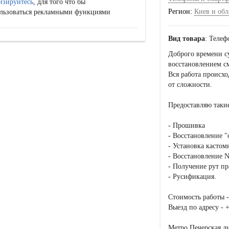
изируйтесь
, для того что бы
Регион:
Киев и обл
льзоваться рекламными функциями
Вид товара
: Теле
Доброго времени с
восстановлением см
Вся работа происхо
от сложности.
Предоставляю такие
- Прошивка
- Восстановление "
- Установка касто
- Восстановление
- Получение рут пр
- Русификация.
Стоимость работы -
Выезд по адресу - 
Метро Печерская,ли