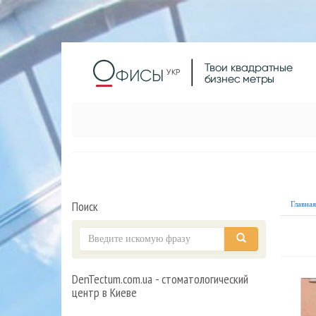
Поиск
Главна
DenTectum.com.ua - стоматологический
центр в Киеве