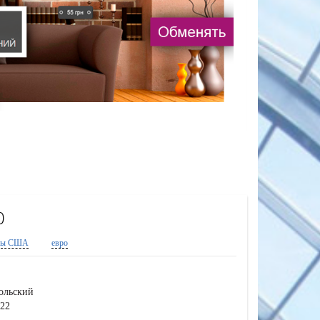
0
ры США
евро
ольский
422