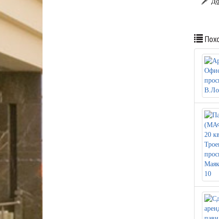
До
Похо