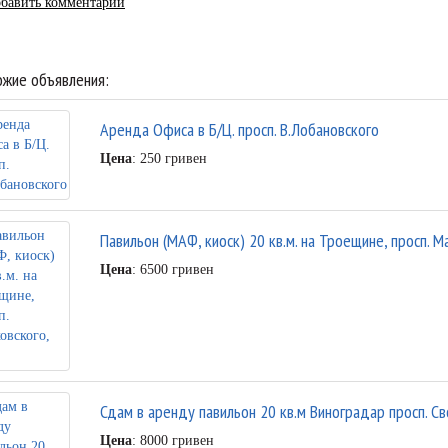
бавить комментарий
жие объявления:
Аренда Офиса в Б/Ц. просп. В.Лобановского
Цена
: 250 гривен
Павильон (МАФ, киоск) 20 кв.м. на Троещине, просп. М
Цена
: 6500 гривен
Сдам в аренду павильон 20 кв.м Виноградар просп. С
Цена
: 8000 гривен