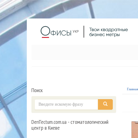
Поиск
Главна
DenTectum.com.ua - стоматологический
центр в Киеве