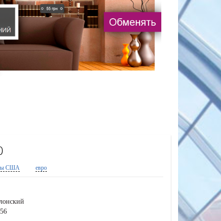
0
ры США
евро
лонский
156