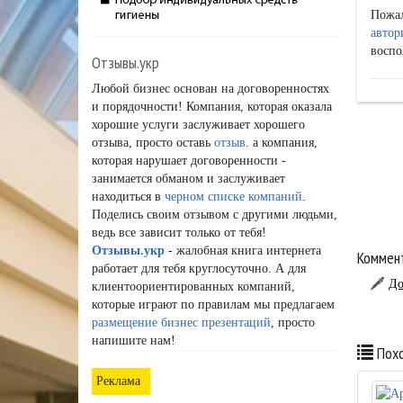
Пожа
автор
воспо
Отзывы.укр
Любой бизнес основан на договоренностях
и порядочности! Компания, которая оказала
хорошие услуги заслуживает хорошего
отзыва, просто оставь
отзыв
. а компания,
которая нарушает договоренности -
занимается обманом и заслуживает
находиться в
черном списке компаний
.
Поделись своим отзывом с другими людьми,
ведь все зависит только от тебя!
Отзывы.укр
- жалобная книга интернета
Коммент
работает для тебя круглосуточно. А для
До
клиентоориентированных компаний,
которые играют по правилам мы предлагаем
размещение бизнес презентаций
, просто
напишите нам!
Похо
Реклама