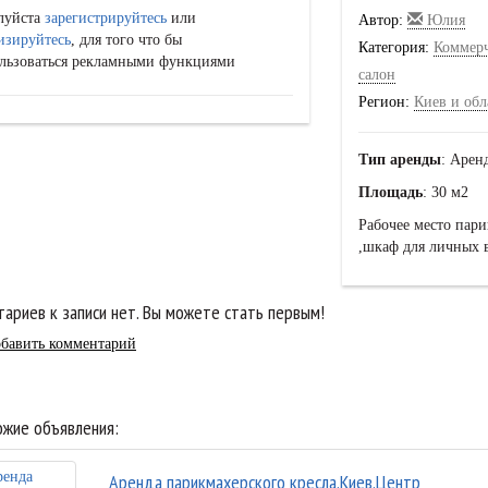
луйста
зарегистрируйтесь
или
Автор:
Юлия
изируйтесь
, для того что бы
Категория:
Коммер
льзоваться рекламными функциями
салон
Регион:
Киев и обл
Тип аренды
: Арен
Площадь
: 30 м2
Рабочее место пар
,шкаф для личных 
ариев к записи нет. Вы можете стать первым!
бавить комментарий
жие объявления:
Аренда парикмахерского кресла.Киев.Центр