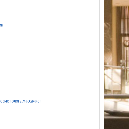
ин
косметолога,массажист