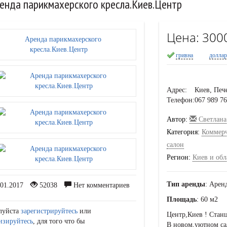
енда парикмахерского кресла.Киев.Центр
Цена:
300
гривна
долла
Адрес:
Киев, Печ
Телефон:
067 989 7
Автор:
Светлана
Категория:
Коммер
салон
Регион:
Киев и обл
Тип аренды
: Арен
01.2017
52038
Нет комментариев
Площадь
: 60 м2
луйста
зарегистрируйтесь
или
Центр,Киев ! Стан
изируйтесь
, для того что бы
В новом,уютном сал