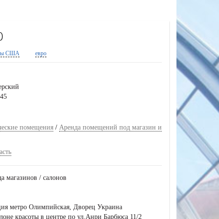
0
ры США
евро
ерский
645
ческие помещения
/
Аренда помещений под магазин и
асть
да магазинов / салонов
ция метро Олимпийская, Дворец Украина
оне красоты в центре по ул.Анри Барбюса 11/2